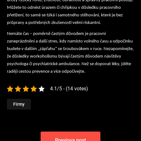
určitý fyzický fond, zručnost, obratnost a správný pracovní postup.
Můžete to odnést úrazem či chřipkou v důsledku pracovního
přetížení, to samé se týká i samotného stěhování, které je bez
průpravy a potřebných zkušeností velmi riskantní.
Nemáte čas
– poměrně častým důvodem je pracovní
zaneprázdnění a další stres, kdy namísto volného času a odpočinku
budete v dalším „zápřahu“ se šroubovákem v ruce. Nezapomínejte,
že důsledky workoholismu bývají častým důvodem návštěvy
psychologa či psychiatrické ambulance. Než se dopovat léky, jděte
raději cestou prevence a více odpočívejte.
4.1/5 - (14 votes)
Firmy
Navigace
Previous post