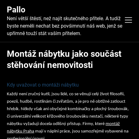
Skip
Pallo
to
content
Není větší štěstí, než najít skutečného přítele. A tudíž
byste neměli nechat bez povšimnutí náš web, jenž se
upřímně touží stát vaším přítelem.
Montáž nábytku jako součást
stěhování nemovitosti
Kdy uvažovat o montáži nábytku
Každý není zručný kutil, jsou lidé, co se věnují celý život filosofii,
poezii, hudbě, rostlinám či zvířatům, a je pro ně obtížné zatlouct
hřebík. Někdy však ani obyčejné kombinačky a plochý šroubovák,
či univerzální velikost křížového šroubováku nestačí, některé typy
nábytku vyžadují docela odlišný přístup. Firmy, které
montáž
nábytku Praha
mají v náplni práce, jsou samozřejmě vybavené na
profesionální úrovni.