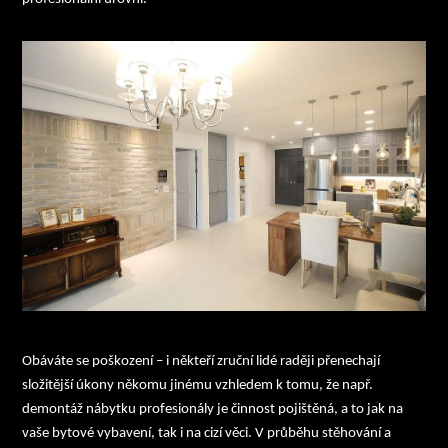
Obáváte se poškození
– i někteří zruční lidé raději přenechají
složitější úkony někomu jinému vzhledem k tomu, že např.
demontáž nábytku profesionály je činnost pojištěná, a to jak na
vaše bytové vybavení, tak i na cizí věci. V průběhu stěhování a