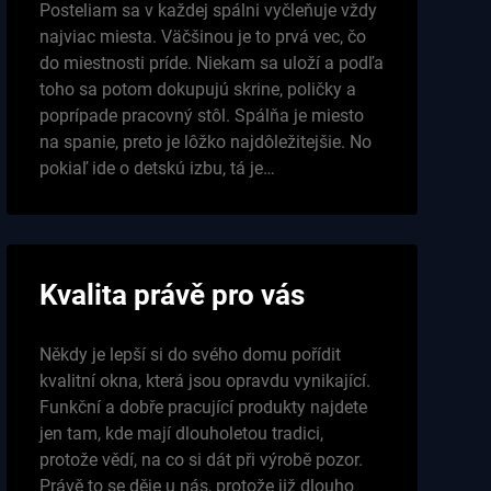
Posteliam sa v každej spálni vyčleňuje vždy
najviac miesta. Väčšinou je to prvá vec, čo
do miestnosti príde. Niekam sa uloží a podľa
toho sa potom dokupujú skrine, poličky a
poprípade pracovný stôl. Spálňa je miesto
na spanie, preto je lôžko najdôležitejšie. No
pokiaľ ide o detskú izbu, tá je…
Kvalita právě pro vás
Někdy je lepší si do svého domu pořídit
kvalitní okna, která jsou opravdu vynikající.
Funkční a dobře pracující produkty najdete
jen tam, kde mají dlouholetou tradici,
protože vědí, na co si dát při výrobě pozor.
Právě to se děje u nás, protože již dlouho