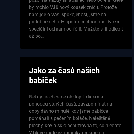
pozor na každý škrábanec nebo odření, které
by mohlo Váš nový kousek zničit. Protože
nám jde o Vaši spokojenost, jsme na
podobné nehody opatrní a chráníme dvířka
speciální ochrannou fólií. Můžete si ji odlepit
až po…
Jako za časů našich
babiček
Někdy se chceme obklopit klidem a
pohodou starých časů, zavzpomínat na
doby dávno minulé, kdy jsme babičce
pomáhali s pečením koláče. Naleštěné
plochy, kov a sklo není zrovna to, co hledáte.
V hlavě máte vzpomínky na krajkou