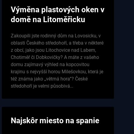
Výměna plastových oken v
domě na Litoměřicku
Zakoupili jste rodinný dům na Lovosicku, v
oblasti Českého středohoří, a třeba v některé
z obcí, jako jsou Litochovice nad Labem,
Chotiměř či Dobkovičky? A máte z vašeho
domu zajímavý výhled na kopcovitou
krajinu s nejvyšší horou Milešovkou, která je
též známa jako „větrná hora“? České
středohoří je velmi působivá…
Najskôr miesto na spanie