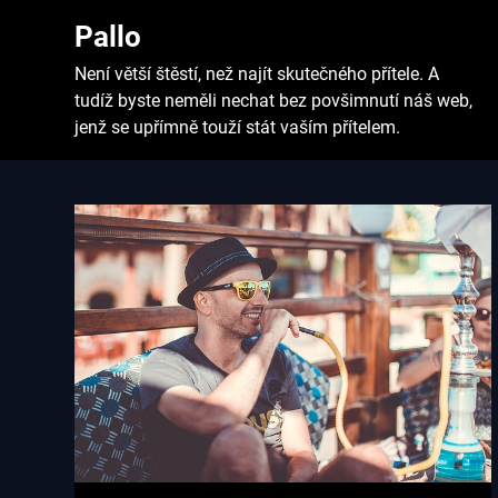
Skip
Pallo
to
content
Není větší štěstí, než najít skutečného přítele. A
tudíž byste neměli nechat bez povšimnutí náš web,
jenž se upřímně touží stát vaším přítelem.