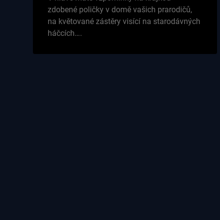
zdobené poličky v domě vašich prarodičů,
na květované zástěry visící na starodávných
háčcích….