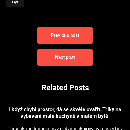
Byt
Navigace
Previous post
pro
příspěvek
Next post
Related Posts
I když chybí prostor, dá se skvěle uvařit. Triky na
vybavení malé kuchyně v malém bytě.
Garsonka, jednopokojový či dvoupokojový byt a všechny