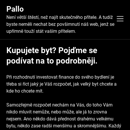
Skip
Pallo
to
content
Není větší štěstí, než najít skutečného přítele. A tudíž
byste neměli nechat bez povšimnutí náš web, jenž se
upřímně touží stát vaším přítelem.
Kupujete byt? Pojďme se
podívat na to podrobněji.
Při rozhodnutí investovat finance do svého bydlení je
třeba si říct jaký je Váš rozpočet, jak velký byt chcete a
kde ho chcete mít.
Samozřejmě rozpočet nechám na Vás, do toho Vám
nikdo mluvit nemůže, nebo může, ale já to zrovna
nejsem. Ano někdo dává přednost drahému velkému
bytu, někdo zase radši menšímu a skromnějšímu. Každý