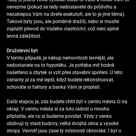
nevezme (pokud se tedy nedostanete do průšvihu a
nezaklepou Vám na dveře exekutoři, ale to je jiné téma).
Takové byty jsou, ale poměrně dražší, nebo si musíte
zaplatit převod do Vašeho vlastnictví, což není úplně
levná záležitost.
Družstevní byt
V tomto případě, je nákup nemovitosti levnější, ale
nedostanete na to hypotéku. Je potřeba mít hodně
našetřeno a zbytek si vzít přes stavební spoření. U této
varianty je za mě lepší, když budete rekonstruovat,
schováte si faktury a banka Vám je proplatí.
Další etapou je, zda budete chtít být v centru města či na
okraji. V centru města si za tuto radost o mnoho
připlatíte, ale co si budeme povídat. Vždy z venku
obdivuji ty staré budovy, velká dvojitá okna a vysoké
stropy. Vevnitř jsou zase ty místnosti obrovské. I byt o