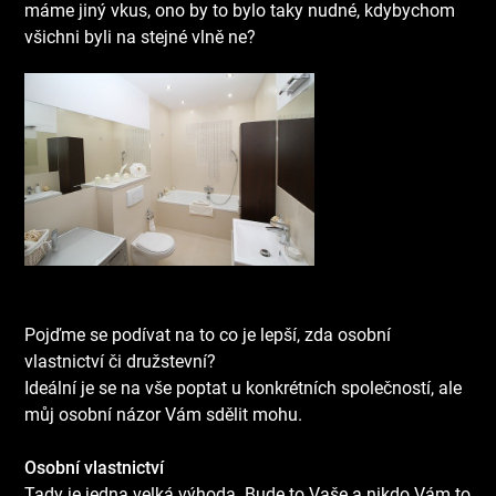
máme jiný vkus, ono by to bylo taky nudné, kdybychom
všichni byli na stejné vlně ne?
Pojďme se podívat na to co je lepší, zda osobní
vlastnictví či družstevní?
Ideální je se na vše poptat u konkrétních společností, ale
můj osobní názor Vám sdělit mohu.
Osobní vlastnictví
Tady je jedna velká výhoda. Bude to Vaše a nikdo Vám to