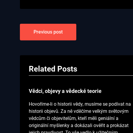
Navigace
Previous post
pro
příspěvek
Related Posts
Vědci, objevy a vědecké teorie
Hovoříme-li o historii vědy, musíme se podívat na
historii objevů. Za ně vděčíme velkým světovým
vědcům či objevitelům, kteří měli geniální a
originální myšlenky a dokázali ověřit a prokázat
jejich pravdivost. To vše vedlo k užitečným