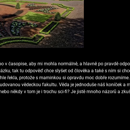
anebo v časopise, aby mi mohla normálně, a hlavně po pravdě odpo
tázku, tak tu odpověď chce slyšet od člověka a také s ním si ch
le řekla, protože s maminkou si opravdu moc dobře rozumíme.
tudovanou vědeckou fakultu. Věda je jednoduše náš koníček a mys
ebo někdy v tom je i trochu sci-fi? Je jistě mnoho názorů a zkuš