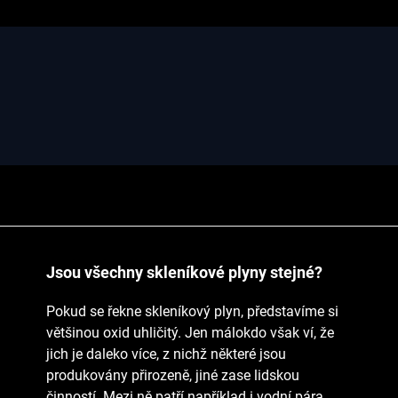
Jsou všechny skleníkové plyny stejné?
Pokud se řekne skleníkový plyn, představíme si
většinou oxid uhličitý. Jen málokdo však ví, že
jich je daleko více, z nichž některé jsou
produkovány přirozeně, jiné zase lidskou
činností. Mezi ně patří například i vodní pára.