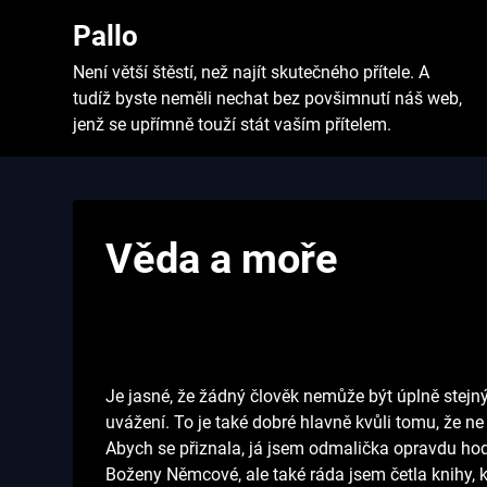
Skip
Pallo
to
content
Není větší štěstí, než najít skutečného přítele. A
tudíž byste neměli nechat bez povšimnutí náš web,
jenž se upřímně touží stát vaším přítelem.
Věda a moře
Je jasné, že žádný člověk nemůže být úplně stejný
uvážení. To je také dobré hlavně kvůli tomu, že ne 
Abych se přiznala, já jsem odmalička opravdu hod
Boženy Němcové, ale také ráda jsem četla knihy, 