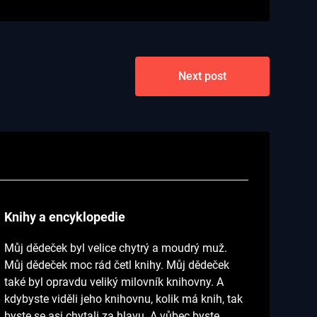
Next post
Knihy a encyklopedie
Můj dědeček byl velice chytrý a moudrý muž.
Můj dědeček moc rád četl knihy. Můj dědeček
také byl opravdu veliký milovník knihovny. A
kdybyste viděli jeho knihovnu, kolik má knih, tak
byste se asi chytali za hlavu. A vůbec byste