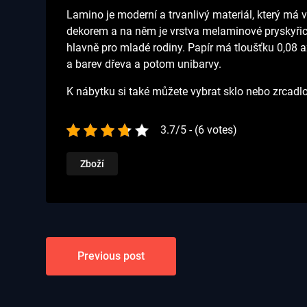
Lamino je moderní a trvanlivý materiál, který má 
dekorem a na něm je vrstva melaminové pryskyřice
hlavně pro mladé rodiny. Papír má tloušťku 0,08 
a barev dřeva a potom unibarvy.
K nábytku si také můžete vybrat sklo nebo zrcadl
3.7/5 - (6 votes)
Zboží
Navigace
Previous post
pro
příspěvek