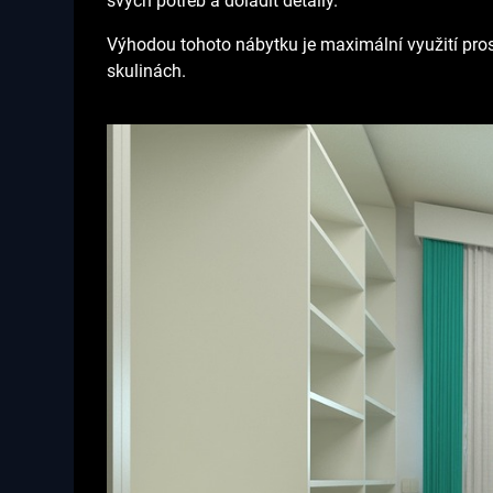
svých potřeb a doladit detaily.
Výhodou tohoto nábytku je maximální využití prosto
skulinách.