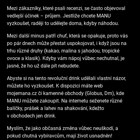
Mezi zákazníky, které psali recenzi, se často objevoval
vedlejší účinek – průjem. Jestliže chcete MANU
vyzkoušet, raději to udělejte doma, kdyby náhodou.
Mezi další minus patří chuť, která se opakuje, proto vás
po pár dnech může přestat uspokojovat, i když jsou na
trhu různé druhy (kakao, malina s jahodou, tropické
ovoce a klasik). Kdyby vám nápoj vůbec nechutnal, je
jasné, že ho už dále pít nebudete.
Abyste si na tento revoluční drink udělali vlastní názor,
můžete ho vyzkoušet. K dispozici máte web
mojemana.cz či kamenné obchody (Globus, Dm), kde
MANU můžete zakoupit. Na internetu seženete různé
balíčky, prášek a lahev na shakování, kdežto
v obchodech jen drink.
Myslím, že jako občasná změna vůbec neuškodí, a
pokud chutná vybíravcům, mají život usnadněn!