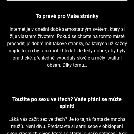
To pravé pro Vaše stránky
Internet je v dnešní době samostatným světem, který si
žije vlastním životem. Pokud se chcete na tomto místě
prosadit, je dobré mít takové stránky, na kterých už každý
najde to, co by tam mohl hledat. Je tedy dobré, aby byly
praktické, přehledné, vypadaly skvěle a měly kvalitní
obsah. Díky tomu…
Toužíte po sexu ve třech? Vaše přání se může
splnit!
Láká vás zažít sex ve třech? Je to tajná fantazie mnoha
mužů. Není divu. Představte si sami sebe v obklopení
dvou krásných dívek, které se starají o vaše potěšení. Kdo