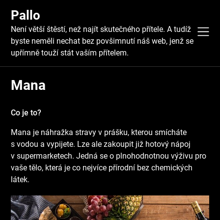
Skip
Pallo
to
content
Není větší štěstí, než najít skutečného přítele. A tudíž
byste neměli nechat bez povšimnutí náš web, jenž se
upřímně touží stát vaším přítelem.
Mana
Co je to?
Mana je náhražka stravy v prášku, kterou smícháte
s vodou a vypijete. Lze ale zakoupit již hotový nápoj
v supermarketech. Jedná se o plnohodnotnou výživu pro
vaše tělo, která je co nejvíce přírodní bez chemických
látek.