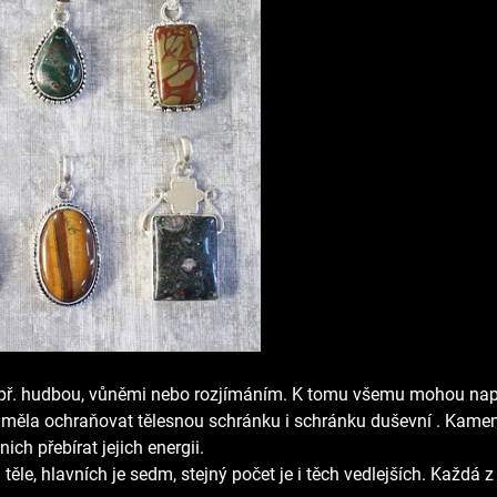
 např. hudbou, vůněmi nebo rozjímáním. K tomu všemu mohou na
y měla ochraňovat tělesnou schránku i schránku duševní
. Kamen
ch přebírat jejich energii.
 těle, hlavních je sedm, stejný počet je i těch vedlejších. Každá