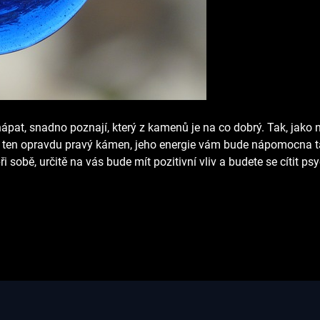
í chápat, snadno poznají, který z kamenů je na co dobrý. Tak, jak
ete ten opravdu pravý kámen, jeho energie vám bude nápomocna t
obě, určitě na vás bude mít pozitivní vliv a budete se cítit p