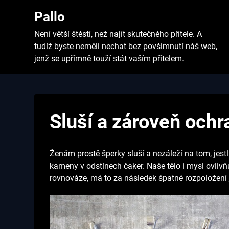
Skip
Pallo
to
content
Není větší štěstí, než najít skutečného přítele. A
tudíž byste neměli nechat bez povšimnutí náš web,
jenž se upřímně touží stát vaším přítelem.
Sluší a zároveň ochr
Ženám prostě šperky sluší a nezáleží na tom, jestl
kameny v odstínech čaker. Naše tělo i mysl ovlivňu
rovnováze, má to za následek špatné rozpoložení 