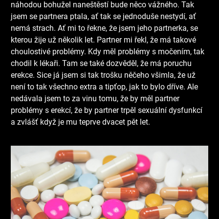
náhodou bohužel naneštěstí bude něco vážného. Tak
jsem se partnera ptala, ať tak se jednoduše nestydí, ať
nemá strach. Ať mi to řekne, že jsem jeho partnerka, se
kterou žije už několik let. Partner mi řekl, že má takové
choulostivé problémy. Kdy měl problémy s močením, tak
chodil k lékaři. Tam se také dozvěděl, že má poruchu
erekce. Sice já jsem si tak trošku něčeho všimla, že už
není to tak všechno extra a tipťop, jak to bylo dříve. Ale
nedávala jsem to za vinu tomu, že by měl partner
problémy s erekcí, že by partner trpěl sexuální dysfunkcí
a zvlášť když je mu teprve dvacet pět let.