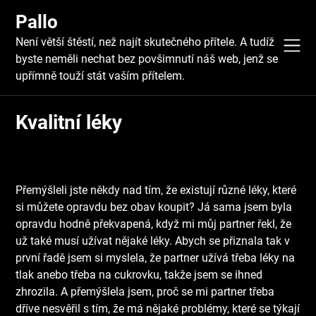
Skip
Pallo
to
content
Není větší štěstí, než najít skutečného přítele. A tudíž
byste neměli nechat bez povšimnutí náš web, jenž se
upřímně touží stát vaším přítelem.
Kvalitní léky
Přemýšleli jste někdy nad tím, že existují různé léky, které
si můžete opravdu bez obav koupit? Já sama jsem byla
opravdu hodně překvapená, když mi můj partner řekl, že
už také musí užívat nějaké léky. Abych se přiznala tak v
první řadě jsem si myslela, že partner užívá třeba léky na
tlak anebo třeba na cukrovku, takže jsem se ihned
zhrozila. A přemýšlela jsem, proč se mi partner třeba
dříve nesvěřil s tím, že má nějaké problémy, které se týkají