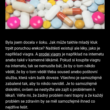
Byla jsem docela v šoku. Jak může takhle mladý kluk
trpět poruchou erekce? Naštěstí existují ale léky, jako je
například viagra. A
prodej viagry
je například na internetu
anebo také v kamenné lékárně. Pokud si koupíte viagru
na internetu, tak se nemusíte bát, že by o tom někdo
věděl, že by o tom věděl třeba soused anebo poštovní
služba, která vám balík doveze. Všechno je samozřejmě
zabalené tak, aby to nikdo neviděl. Je to samozřejmě
diskrétní, ovšem se nestyďte ale zajít s problémem k
lékaři. Věřte mi, že žádný problém není trapný a že každý
problém se zdravím by se měl samozřejmě ihned co
nejdříve řešit.