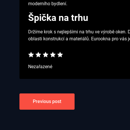
moderního bydlení.
Špička na trhu
Držíme krok s nejlepšími na trhu ve výrobě oken. 
oblasti konstrukcí a materiálů. Eurookna pro vás j
Nezařazené
Navigace
Previous post
pro
příspěvek