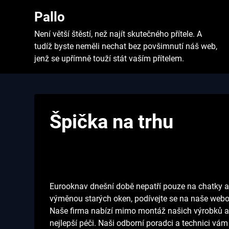
Skip
Pallo
to
content
Není větší štěstí, než najít skutečného přítele. A
tudíž byste neměli nechat bez povšimnutí náš web,
jenž se upřímně touží stát vaším přítelem.
Špička na trhu
Eurooknav dnešní době nepatří pouze na chatky a 
výměnou starých oken, podívejte se na naše webov
Naše firma nabízí mimo montáž našich výrobků a 
nejlepší péči. Naši odborní poradci a technici vá