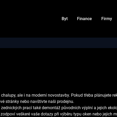
Byt
Finance
Firmy
chalupy, ale i na moderní novostavby. Pokud třeba plánujete r
é stránky nebo navštivte naši prodejnu.
zednických prací také demontáž původních výplní a jejich ekol
m zodpoví veškeré vaše dotazy při výběru typu oken nebo jejich m