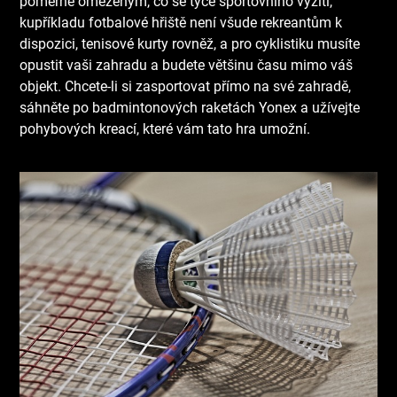
poměrně omezeným, co se týče sportovního vyžití,
kupříkladu fotbalové hřiště není všude rekreantům k
dispozici, tenisové kurty rovněž, a pro cyklistiku musíte
opustit vaši zahradu a budete většinu času mimo váš
objekt. Chcete-li si zasportovat přímo na své zahradě,
sáhněte po
badmintonových raketách Yonex
a užívejte
pohybových kreací, které vám tato hra umožní.