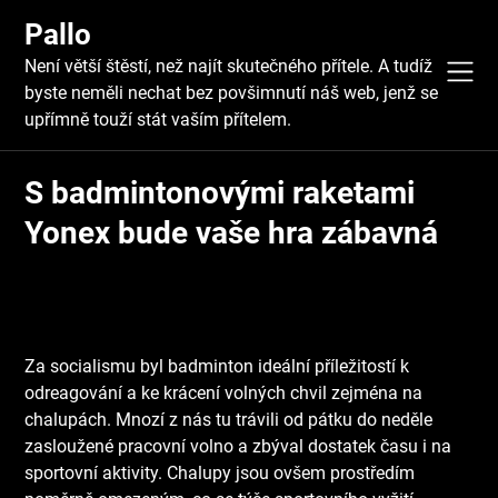
Skip
Pallo
to
content
Není větší štěstí, než najít skutečného přítele. A tudíž
byste neměli nechat bez povšimnutí náš web, jenž se
upřímně touží stát vaším přítelem.
S badmintonovými raketami
Yonex bude vaše hra zábavná
Za socialismu byl badminton ideální příležitostí k
odreagování a ke krácení volných chvil zejména na
chalupách. Mnozí z nás tu trávili od pátku do neděle
zasloužené pracovní volno a zbýval dostatek času i na
sportovní aktivity. Chalupy jsou ovšem prostředím