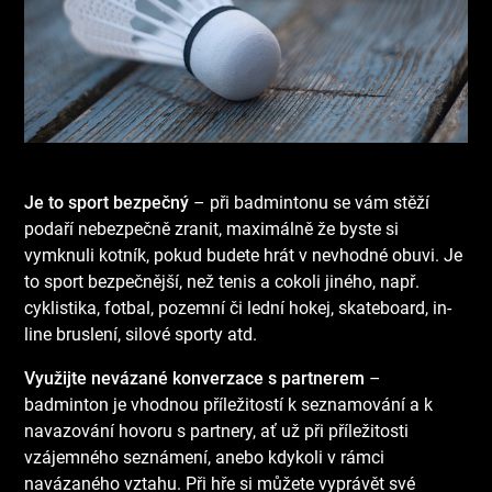
Je to sport bezpečný
– při badmintonu se vám stěží
podaří nebezpečně zranit, maximálně že byste si
vymknuli kotník, pokud budete hrát v nevhodné obuvi. Je
to sport bezpečnější, než tenis a cokoli jiného, např.
cyklistika, fotbal, pozemní či lední hokej, skateboard, in-
line bruslení, silové sporty atd.
Využijte nevázané konverzace s partnerem
–
badminton je vhodnou příležitostí k seznamování a k
navazování hovoru s partnery, ať už při příležitosti
vzájemného seznámení, anebo kdykoli v rámci
navázaného vztahu. Při hře si můžete vyprávět své