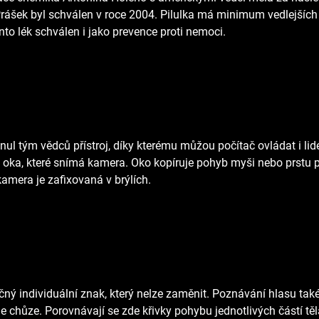
rášek byl schválen v roce 2004. Pilulka má minimum vedlejších ú
to lék schválen i jako prevence proti nemoci.
ul tým vědců přístroj, díky kterému můžou počítač ovládat i lid
oka, které snímá kamera. Oko kopíruje pohyb myši nebo prstu p
kamera je zafixovaná v brýlích.
nečný individuální znak, který nelze zaměnit. Poznávání hlasu tak
e chůze. Porovnávají se zde křivky pohybu jednotlivých částí těl