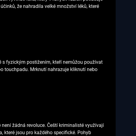
činků, že nahradila velké množství léků, které
é s fyzickým postižením, kteří nemůžou používat
o touchpadu. Mrknutí nahrazuje kliknutí nebo
é není žádná revoluce. Čeští kriminalisté využívají
a, které jsou pro každého specifické. Pohyb