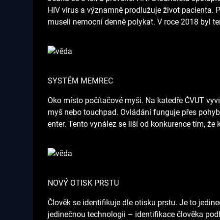
HIV virus a významně prodlužuje život pacienta. P
museli nemocní denně polykat. V roce 2018 byl ten
SYSTÉM MEMREC
Oko místo počítačové myši. Na katedře ČVUT vyvin
myš nebo touchpad. Ovládání funguje přes pohyb 
enter. Tento vynález se liší od konkurence tím, že 
NOVÝ OTISK PRSTU
Člověk se identifikuje dle otisku prstu. Je to jedi
jedinečnou technologii – identifikace člověka podl