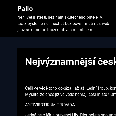
Skip
Pallo
to
content
Není větší štěstí, než najít skutečného přítele. A
tudíž byste neměli nechat bez povšimnutí náš web,
jenž se upřímně touží stát vaším přítelem.
Nejvýznamnější česk
Češi ve vědě toho dokázali až až. Lední šroub, ko
Myslíte, že dnes již ve vědě nemají češi místo? O
ANTIVIROTIKUM TRUVADA
Jedná se o lék a prevenci HIV. Dlouholetá spolupr