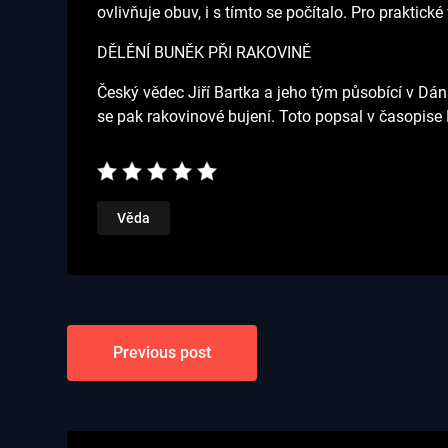
ovlivňuje obuv, i s tímto se počítalo. Pro praktick
DĚLĚNÍ BUNĚK PŘI RAKOVINĚ
Český vědec Jiří Bartka a jeho tým působící v Dáns
se pak rakovinové bujení. Toto popsal v časopise
Věda
Navigace
Previous post
pro
příspěvek