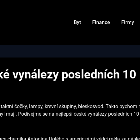
Byt
Finance
Firmy
é vynálezy posledních 10 
ntaktní čočky, lampy, krevní skupiny, bleskosvod. Takto bychom 
myl mají. Podívejme se na nejlepší české vynálezy posledních 10 
áce chemika Antonína Holého s americkými vědci měla za následe