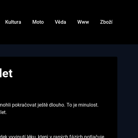
Kultura
Moto
Věda
Www
Zboží
let
mohli pokračovat ještě dlouho. To je minulost.
let.
k vyvinutí léku, který v raných fázích potlačuje