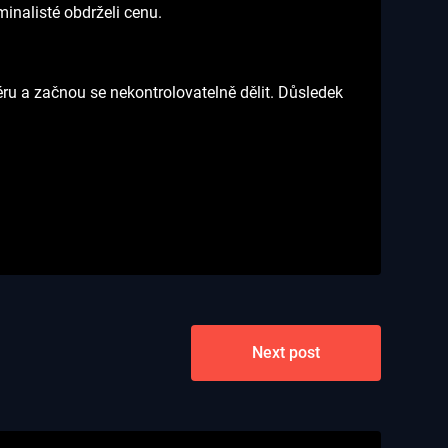
minalisté obdrželi cenu.
éru a začnou se nekontrolovatelně dělit. Důsledek
Next post