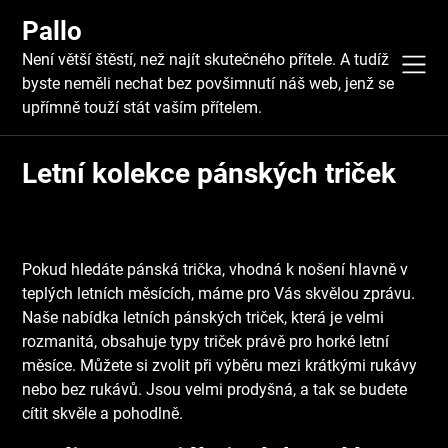
Skip
Pallo
to
content
Není větší štěstí, než najít skutečného přítele. A tudíž
byste neměli nechat bez povšimnutí náš web, jenž se
upřímně touží stát vaším přítelem.
Letní kolekce pánských triček
Pokud hledáte
pánská trička
, vhodná k nošení hlavně v
teplých letních měsících, máme pro Vás skvělou zprávu.
Naše nabídka letních pánských triček, která je velmi
rozmanitá, obsahuje typy triček právě pro horké letní
měsíce. Můžete si zvolit při výběru mezi krátkými rukávy
nebo bez rukávů. Jsou velmi prodyšná, a tak se budete
cítit skvěle a pohodlně.