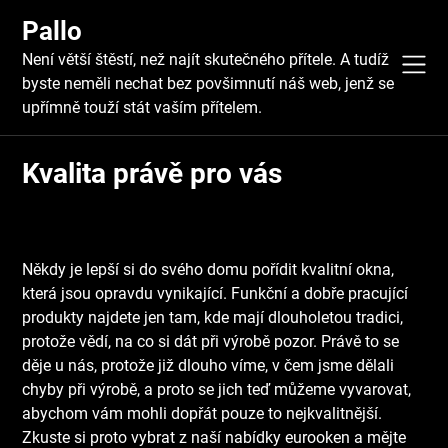
Skip
Pallo
to
content
Není větší štěstí, než najít skutečného přítele. A tudíž
byste neměli nechat bez povšimnutí náš web, jenž se
upřímně touží stát vaším přítelem.
Kvalita právě pro vás
Někdy je lepší si do svého domu pořídit kvalitní okna,
která jsou opravdu vynikající. Funkční a dobře pracující
produkty najdete jen tam, kde mají dlouholetou tradici,
protože vědí, na co si dát při výrobě pozor. Právě to se
děje u nás, protože již dlouho víme, v čem jsme dělali
chyby při výrobě, a proto se jich teď můžeme vyvarovat,
abychom vám mohli dopřát pouze to nejkvalitnější.
Zkuste si proto vybrat z naší nabídky
eurooken
a mějte