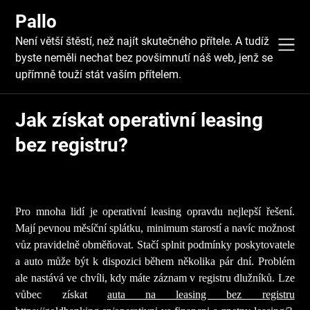
Skip
Pallo
to
content
Není větší štěstí, než najít skutečného přítele. A tudíž
byste neměli nechat bez povšimnutí náš web, jenž se
upřímně touží stát vaším přítelem.
Jak získat operativní leasing
bez registru?
Pro mnoha lidí je operativní leasing opravdu nejlepší řešení.
Mají pevnou měsíční splátku, minimum starostí a navíc možnost
vůz pravidelně obměňovat. Stačí splnit podmínky poskytovatele
a auto může být k dispozici během několika pár dní. Problém
ale nastává ve chvíli, kdy máte záznam v registru dlužníků.
Lze
vůbec získat
auta na leasing bez registru