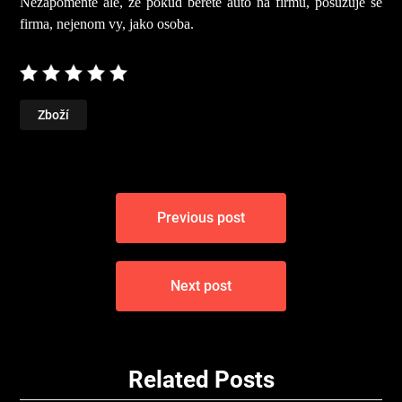
Nezapomeňte ale, že pokud berete auto na firmu, posuzuje se
firma, nejenom vy, jako osoba.
Zboží
Navigace
Previous post
pro
příspěvek
Next post
Related Posts