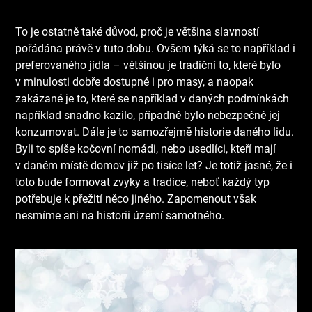
To je ostatně také důvod, proč je většina slavností
pořádána právě v tuto dobu. Ovšem týká se to například i
preferovaného jídla – většinou je tradiční to, které bylo
v minulosti dobře dostupné i pro masy, a naopak
zakázané je to, které se například v daných podmínkách
například snadno kazilo, případně bylo nebezpečné jej
konzumovat. Dále je to samozřejmě historie daného lidu.
Byli to spíše kočovní nomádi, nebo usedlíci, kteří mají
v daném místě domov již po tisíce let? Je totiž jasné, že i
toto bude formovat zvyky a tradice, neboť každý typ
potřebuje k přežití něco jiného. Zapomenout však
nesmíme ani na historii území samotného.