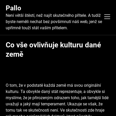
Skip
Pallo
to
content
Není větší štěstí, než najít skutečného přítele. A tudíž
byste neměli nechat bez povšimnutí náš web, jenž se
upřímně touží stát vaším přítelem.
Co vše ovlivňuje kulturu dané
země
O tom, že v podstatě každá země má svou originální
kulturu. Ta obvykle daný stát reprezentuje, a obvykle si
myslíme, že je přirozeným odrazem toho, jak tamější lidé
uvažují a jaký mají temperament. Ukazuje se však, že
tomu tak ve skutečnosti není. Ve skutečnosti zde hraje