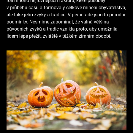
roli mnoho nejrůznějších faktorů, které působily
v průběhu času a formovaly celkové mínění obyvatelstva,
ale také jeho zvyky a tradice. V první řadě jsou to přírodní
podmínky. Nesmíme zapomínat, že valná většina
původních zvyků a tradic vznikla proto, aby umožnila
lidem lépe přežít, zvláště v těžkém zimním období.