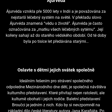
Ájurvéda
Ájurvéda vznikla pře 5000 lety v Indii a je považována za
nejstarší léčebný systém na světě. V překladu slovo
Ájurvéda znamená “vědu o životě”. Ájurvéda je často
označována za „matku všech léčebných sytému“. Její
kořeny sahají až do starého védského období. Od té doby
byla po tisíce let předávána starými…
Oslavte s dětmi jejich svátek společně
Ideálním řešením pro strávení společného
odpoledne Mezinárodního dne dětí, je společná návštěva
kulturního představení. Které přivítají nejen ratolesti, ale
kulturně obohatí i jejich rodiče. Baletní představení
Broučci je jedním z nich. Kdo by si nevzpomněl na
základní dílo české literatury autora Jana Karafiáta. Po