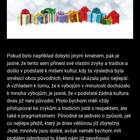
Pokud bylo například dobyto jiným kmenem, pak je
jasné, že tento sem přinesl své vlastní zvyky a tradice a
došlo v podstatě k míšení kultur, kdy ta výsledná byla
směsicí obou původních, která se ukázala jako nejlepší.
A vzhledem k tomu, že k výbojům v minulosti docházelo
k mnoha výbojům, je jasné, že v podstatě žádná kultura
dnes již není původní. Proto bychom měli vždy
přistupovat ke zvykům a tradicím jistě s respektem, ale
také s pragmatismem. Původně se jednalo o způsob, jak
co nejlépe přežít, který je dnes většinou již zbytečný.
Jistě, mnohdy jsou dobré, avšak neměli bychom mít
problém odmítnout ty, které nám již nevyhovují.